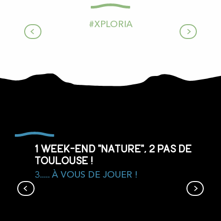
#XPLORIA
1 week-end "nature", 2 pas de
Toulouse !
3..... À VOUS DE JOUER !
Un nuancier de villages