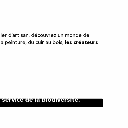
oris
elier d’artisan, découvrez un monde de
 peinture, du cuir au bois,
les créateurs
Kokopelli : un savoir-faire au
service de la biodiversité.