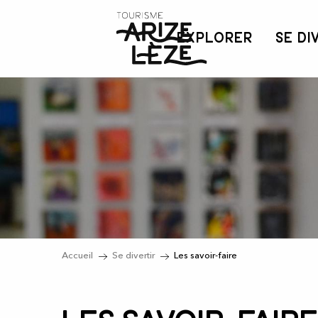
Aller
au
EXPLORER
SE DI
contenu
principal
Accueil
Se divertir
Les savoir-faire