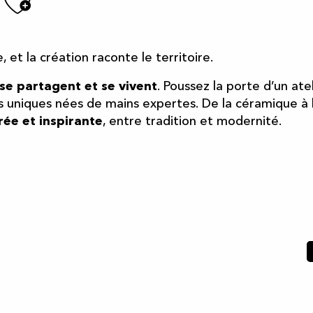
Ajouter aux fav
, et la création raconte le territoire.
se partagent et se vivent
. Poussez la porte d’un at
s uniques nées de mains expertes. De la céramique à la
rée et inspirante
, entre tradition et modernité.
Les boutiques d’artisanat local