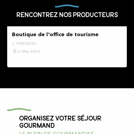
Rencontrez nos producteurs
Boutique de l'office de tourisme
COMMERCES
P
Le Mas-d'Azil
Organisez votre séjour
gourmand