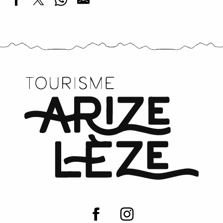
Lézat Traditions
Comité des Fêtes de Méras
EntraideS Arize-Lèze
Comité des fêtes de Sabarat
Comité des fêtes du Mas-d'Azil
Le Propulseur Azilien
Comité des fêtes de Camarade
Mémoires Aziliennes
Comité des fêtes de Lézat sur Lèze
Comité des fêtes de Gabre
Comité des fêtes de Castex
Comité de jumelage Lez'Ateca