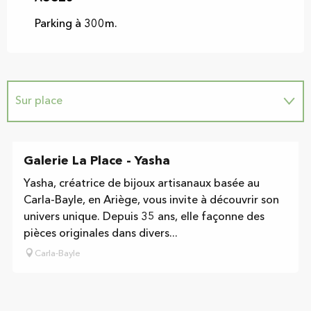
Parking à 300m.
Sur place
Est une offre similaire à proximité de...
Galerie La Place - Yasha
Suggestion à proximité...
Yasha, créatrice de bijoux artisanaux basée au
Carla-Bayle, en Ariège, vous invite à découvrir son
univers unique. Depuis 35 ans, elle façonne des
pièces originales dans divers...
Carla-Bayle