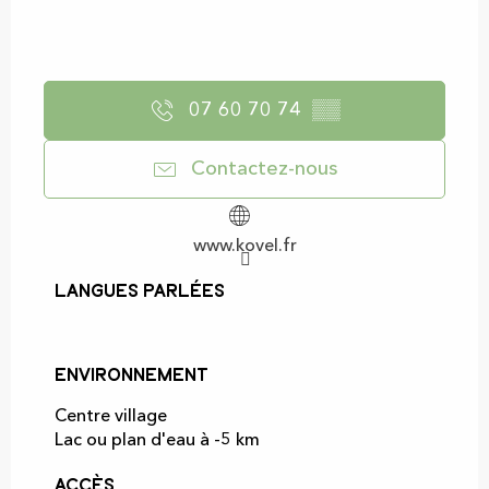
07 60 70 74
▒▒
Contactez-nous
www.kovel.fr
Langues parlées
Langues parlées
Environnement
Environnement
Centre village
Lac ou plan d'eau à -5 km
Accès
Accès