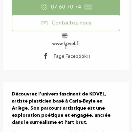
07 60 70 74
▒▒
Contactez-nous
www.kovel.fr
Page Facebook
Description
Découvrez l'univers fascinant de KOVEL, 
artiste plasticien basé à Carla-Bayle en 
Ariège. Son parcours artistique est une 
exploration poétique et engagée, ancrée 
dans le surréalisme et l’art brut.