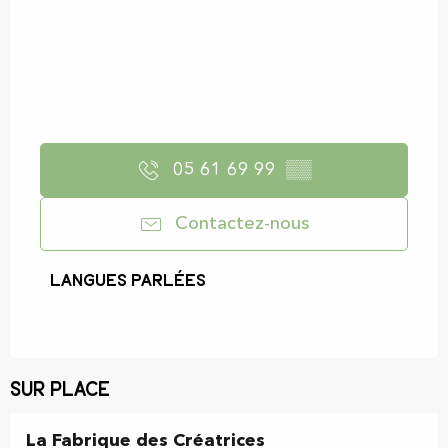
05 61 69 99
▒▒
Contactez-nous
Langues parlées
Langues parlées
Sur place
La Fabrique des Créatrices