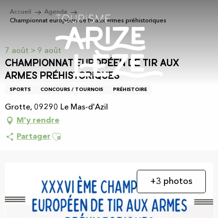
Aller
Accueil
Agenda
au
Championnat européen de tir aux armes préhistoriques
contenu
principal
7 août > 9 août
Championnat européen de tir aux
armes préhistoriques
SPORTS
CONCOURS / TOURNOIS
PRÉHISTOIRE
Grotte, 09290 Le Mas-d'Azil
M'y rendre
Ajouter aux favoris
Partager
+3 photos