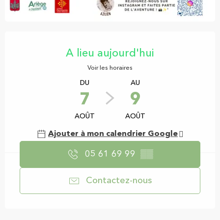
Ouverture et coordonnées
A lieu aujourd'hui
Voir les horaires
DU
AU
7
9
AOÛT
AOÛT
Ajouter à mon calendrier Google
05 61 69 99
▒▒
Contactez-nous