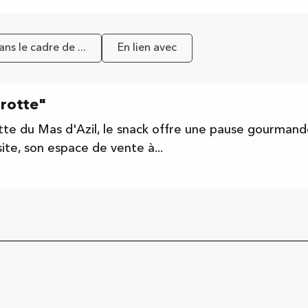
ns le cadre de ...
En lien avec
rotte"
otte du Mas d'Azil, le snack offre une pause gourman
site, son espace de vente à...