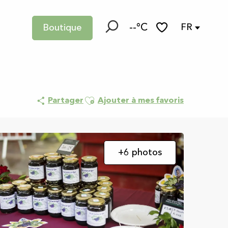
--°C
FR
Boutique
Recherche
Voir les favoris
Ajouter aux favoris
Partager
Ajouter à mes favoris
+6 photos