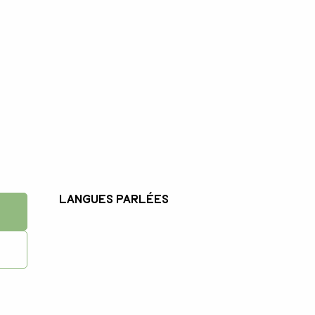
Langues parlées
Langues parlées