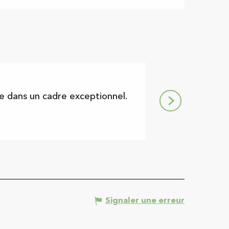
Brasserie-Caf
de dans un cadre exceptionnel.
Un lieu convivial 
Le Mas-d'Azil
Signaler une erreur