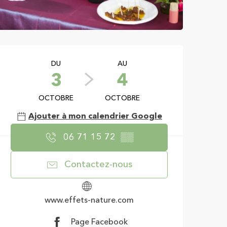
Ouverture et coor
DU
AU
3
4
OCTOBRE
OCTOBRE
Ajouter à mon calendrier Google
06 71 15 72
▒▒
Contactez-nous
www.effets-nature.com
Page Facebook