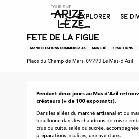
Aller
Accueil
Agenda
Fête de la figue
au
EXPLORER
SE DI
contenu
principal
3 octobre > 4 octobre
Fête de la figue
MANIFESTATIONS COMMERCIALES
MARCHÉ
TRADITIONS
Place du Champ de Mars, 09290 Le Mas-d'Azil
Description
Pendant deux jours au Mas d'Azil retrouv
créateurs (+ de 100 exposants).
​Dans les allées du marché artisanal et du ma
bouillonne dans les chaudrons de cuivre emba
crue ou cuite, salée ou sucrée, accompagnée
préparations insolites; une aventure...