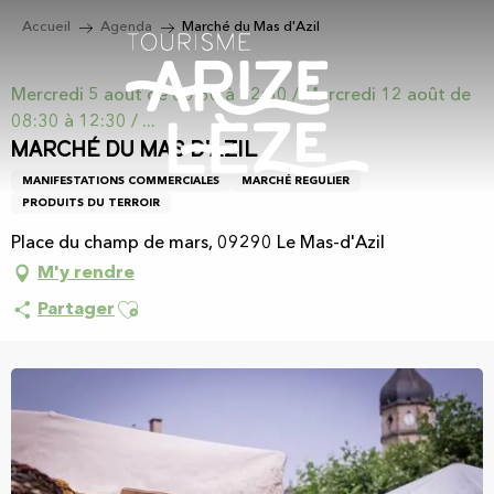
Aller
Accueil
Agenda
Marché du Mas d'Azil
au
contenu
principal
Mercredi 5 août de 08:30 à 12:30 / Mercredi 12 août de
08:30 à 12:30 / ...
Marché du Mas d'Azil
MANIFESTATIONS COMMERCIALES
MARCHÉ RÉGULIER
PRODUITS DU TERROIR
Place du champ de mars, 09290 Le Mas-d'Azil
M'y rendre
Ajouter aux favoris
Partager