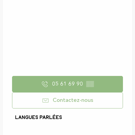
05 61 69 90
▒▒
Contactez-nous
Langues parlées
Langues parlées