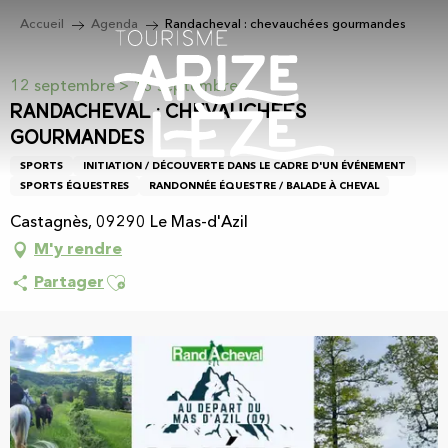
Aller
Accueil
Agenda
Randacheval : chevauchées gourmandes
au
contenu
principal
12 septembre > 13 septembre
Randacheval : chevauchées
gourmandes
SPORTS
INITIATION / DÉCOUVERTE DANS LE CADRE D'UN ÉVÉNEMENT
SPORTS ÉQUESTRES
RANDONNÉE ÉQUESTRE / BALADE À CHEVAL
Castagnès, 09290 Le Mas-d'Azil
M'y rendre
Ajouter aux favoris
Partager