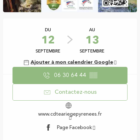
Ouverture et coordonnées
DU
AU
12
13
SEPTEMBRE
SEPTEMBRE
Ajouter à mon calendrier Google
06 30 64 44
▒▒
Contactez-nous
www.cdteariegepyrenees.fr
Page Facebook