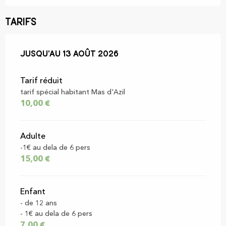
Tarifs
Du
Jusqu'au
7 août 2026
13 août 2026
au
13 août 2026
Tarif réduit
tarif spécial habitant Mas d'Azil
10,00 €
Adulte
-1€ au dela de 6 pers
15,00 €
Enfant
- de 12 ans
- 1€ au dela de 6 pers
7,00 €