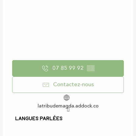
07 85 99 92
▒▒
Contactez-nous
latribudemagda.addock.co
Langues parlées
Langues parlées