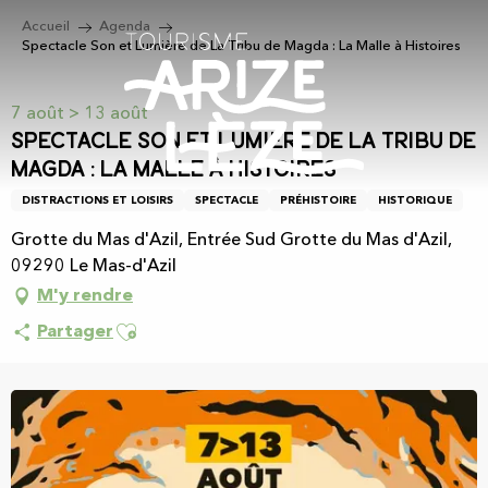
Aller
Accueil
Agenda
au
Spectacle Son et Lumière de La Tribu de Magda : La Malle à Histoires
contenu
principal
7 août > 13 août
Spectacle Son et Lumière de La Tribu de
Magda : La Malle à Histoires
DISTRACTIONS ET LOISIRS
SPECTACLE
PRÉHISTOIRE
HISTORIQUE
Grotte du Mas d'Azil, Entrée Sud Grotte du Mas d'Azil,
09290 Le Mas-d'Azil
M'y rendre
Ajouter aux favoris
Partager