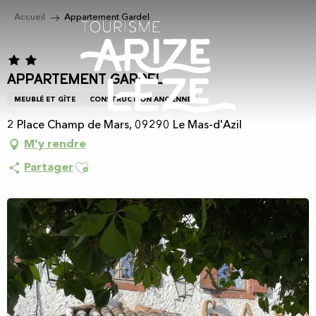
Aller
Accueil
Appartement Gardel
au
contenu
principal
Appartement Gardel
MEUBLÉ ET GÎTE
CONSTRUCTION ANCIENNE
2 Place Champ de Mars, 09290 Le Mas-d'Azil
M'y rendre
Ajouter aux favoris
Partager