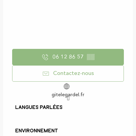
06 12 86 57
▒▒
Contactez-nous
gitelegardel.fr
Langues parlées
Langues parlées
Environnement
Environnement