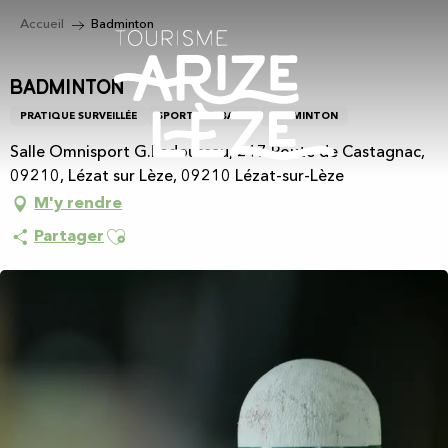
Aller
Accueil
Badminton
au
contenu
principal
Badminton
PRATIQUE SURVEILLÉE
SPORTS DE BALLE
BADMINTON
Salle Omnisport G.Pedoussau, 217 Route de Castagnac,
09210, Lézat sur Lèze, 09210 Lézat-sur-Lèze
M'y rendre
Ajouter aux favoris
Partager