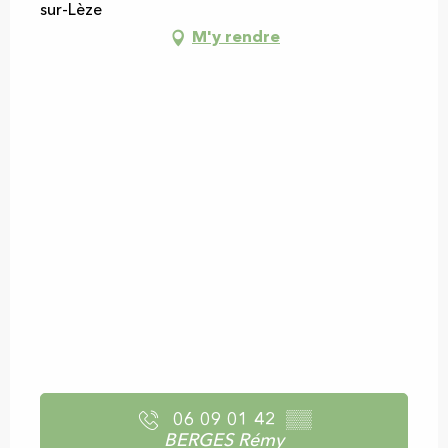
sur-Lèze
M'y rendre
06 09 01 42
▒▒
BERGES Rémy