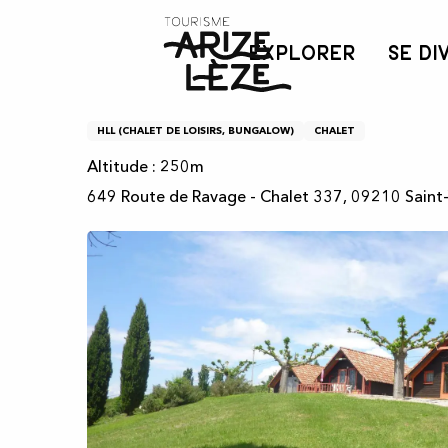
Aller
Accueil
Chalet La Gentiane
au
EXPLORER
SE DI
contenu
principal
Chalet La Gentiane
HLL (CHALET DE LOISIRS, BUNGALOW)
CHALET
Altitude : 250m
649 Route de Ravage - Chalet 337, 09210 Saint