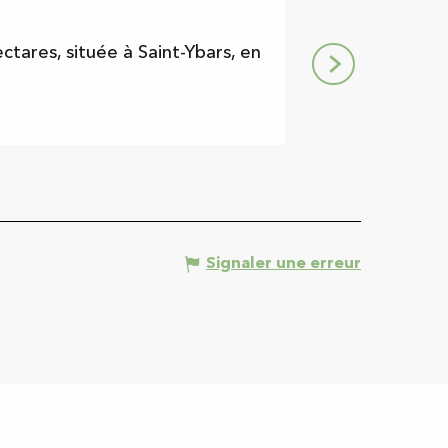
Lac de St Yba
ctares, située à Saint-Ybars, en
Plan d'eau en con
Saint-Ybars
Signaler une erreur