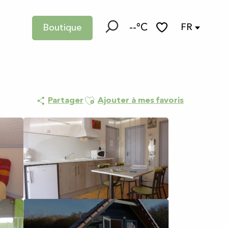
--°C
FR
Boutique
Recherche
Voir les favoris
Ajouter aux favoris
Partager
Ajouter à mes favoris