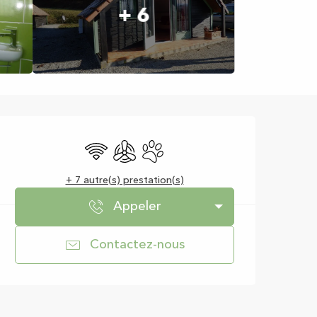
+ 6
Ouverture et coor
WiFi
Air conditionné
Animaux acceptés
+ 7 autre(s) prestation(s)
Appeler
Contactez-nous