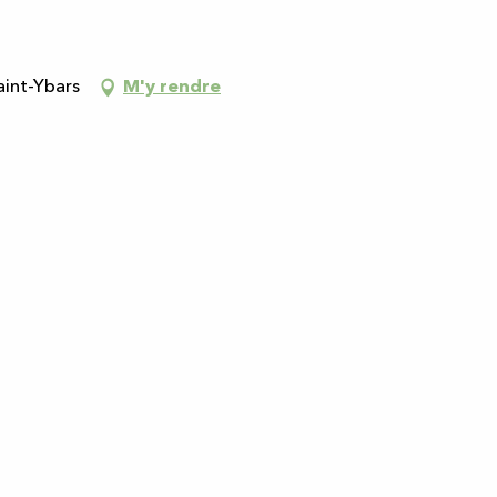
aint-Ybars
M'y rendre