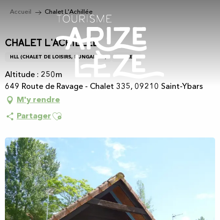
Aller
Accueil
Chalet L'Achillée
au
contenu
principal
Chalet L'Achillée
HLL (CHALET DE LOISIRS, BUNGALOW)
CHALET
Altitude : 250m
649 Route de Ravage - Chalet 335, 09210 Saint-Ybars
M'y rendre
Ajouter aux favoris
Partager