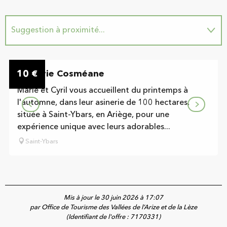
Suggestion à proximité...
Sur place
10
Asinerie Cosméane
€
Marie et Cyril vous accueillent du printemps à
l'automne, dans leur asinerie de 100 hectares,
située à Saint-Ybars, en Ariège, pour une
expérience unique avec leurs adorables...
Saint-Ybars
Mis à jour le 30 juin 2026 à 17:07
par Office de Tourisme des Vallées de l’Arize et de la Lèze
(Identifiant de l'offre :
7170331
)