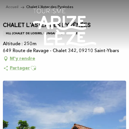
Aller
Accueil
Chalet L'Aster des Pyrénées
au
contenu
principal
Chalet L'Aster des Pyrénées
HLL (CHALET DE LOISIRS, BUNGALOW)
CHALET
Altitude : 250m
649 Route de Ravage - Chalet 342, 09210 Saint-Ybars
M'y rendre
Ajouter aux favoris
Partager