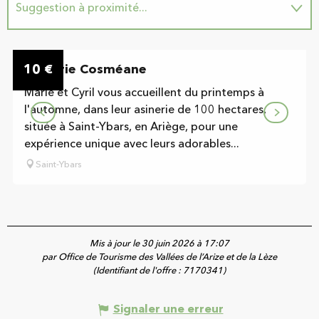
Suggestion à proximité...
Sur place
10
Asinerie Cosméane
€
Marie et Cyril vous accueillent du printemps à
l'automne, dans leur asinerie de 100 hectares,
située à Saint-Ybars, en Ariège, pour une
expérience unique avec leurs adorables...
Saint-Ybars
Mis à jour le 30 juin 2026 à 17:07
par Office de Tourisme des Vallées de l’Arize et de la Lèze
(Identifiant de l'offre :
7170341
)
Signaler une erreur