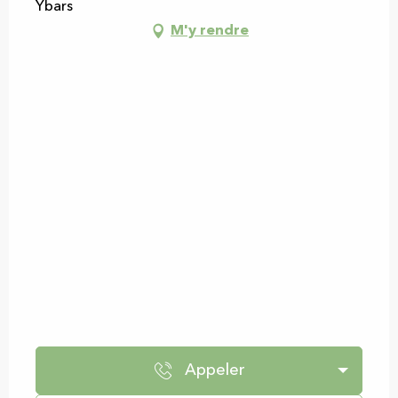
Ybars
M'y rendre
Appeler