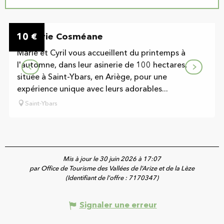
Sur place
10
Asinerie Cosméane
€
Marie et Cyril vous accueillent du printemps à
l'automne, dans leur asinerie de 100 hectares,
située à Saint-Ybars, en Ariège, pour une
expérience unique avec leurs adorables...
Saint-Ybars
Mis à jour le 30 juin 2026 à 17:07
par Office de Tourisme des Vallées de l’Arize et de la Lèze
(Identifiant de l'offre :
7170347
)
Signaler une erreur