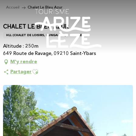
Aller
Accueil
Chalet Le Bleu Azur
au
contenu
principal
Chalet Le Bleu Azur
HLL (CHALET DE LOISIRS, BUNGALOW)
CHALET
Altitude : 250m
649 Route de Ravage, 09210 Saint-Ybars
M'y rendre
Ajouter aux favoris
Partager