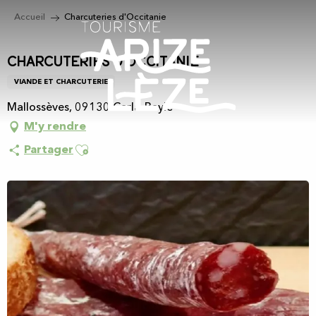
Aller
Accueil
Charcuteries d'Occitanie
au
contenu
principal
Charcuteries d'Occitanie
VIANDE ET CHARCUTERIE
Mallossèves, 09130 Carla-Bayle
M'y rendre
Ajouter aux favoris
Partager