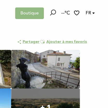
--°C
FR
Boutique
Recherche
Voir les favoris
Ajouter aux favoris
Partager
Ajouter à mes favoris
+ 1