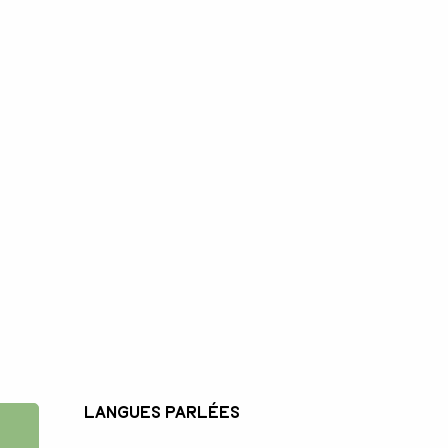
Langues parlées
Langues parlées