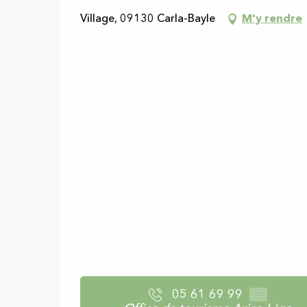
Village, 09130 Carla-Bayle
M'y rendre
05 61 69 99
▒▒