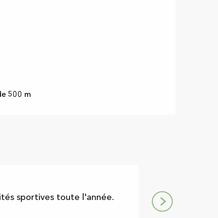
 de 500 m
2,5
€
Maison Pierre
tés sportives toute l'année.
Le musée Pierre B
dans l’histoire du