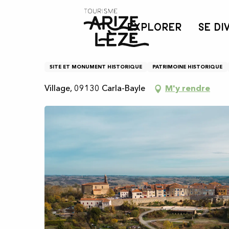
Aller
Accueil
Citadelle du Carla-Bayle
au
EXPLORER
SE DI
contenu
principal
Citadelle du Carla-Bayl
SITE ET MONUMENT HISTORIQUE
PATRIMOINE HISTORIQUE
Village, 09130 Carla-Bayle
M'y rendre