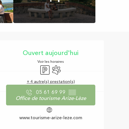
Ouverture et coor
Ouvert aujourd'hui
Voir les horaires
Parking
Animaux acceptés
+ 4 autre(s) prestation(s)
05 61 69 99
▒▒
Office de tourisme Arize-Lèze
www.tourisme-arize-leze.com