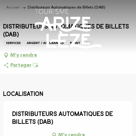
Aller
Accueil
Distributeurs Automatiques de Billets (DAB)
au
contenu
principal
Distributeurs Automatiques de Billets
(DAB)
SERVICES
ARGENT / ASSURANCES
POINT CASH
M'y rendre
Ajouter aux favoris
Partager
Localisation
Distributeurs Automatiques de
Billets (DAB)
M'y rendre