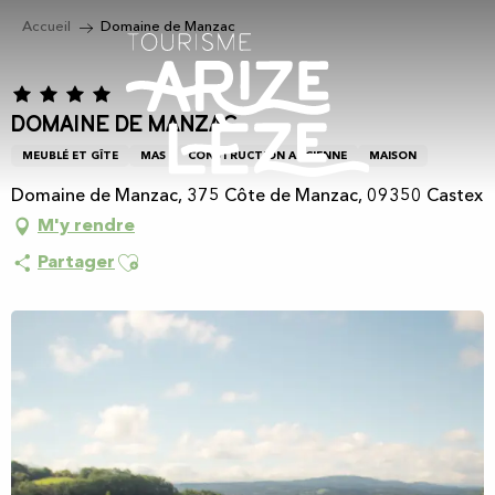
Aller
Accueil
Domaine de Manzac
au
contenu
principal
Domaine de Manzac
MEUBLÉ ET GÎTE
MAS
CONSTRUCTION ANCIENNE
MAISON
Domaine de Manzac, 375 Côte de Manzac, 09350 Castex
M'y rendre
Ajouter aux favoris
Partager