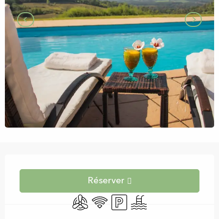
Ouverture et coordonnées
Réserver
Air conditionné
WiFi
Parking
Piscine