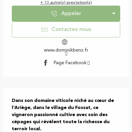
+ 10 autre(s) prestation(s)
Appeler
Contactez-nous
www.dominikbenz.fr
Page Facebook
Description
Dans son domaine viticole niché au cœur de 
l’Ariège, dans le village du Fossat, ce 
vigneron passionné cultive avec soin des 
cépages qui révèlent toute la richesse du 
terroir local.