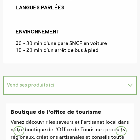
Langues parlées
Langues parlées
Environnement
Environnement
20 - 30 min d'une gare SNCF en voiture
10 - 20 min d’un arrêt de bus à pied
Vend ses produits ici
Suggestion à proximité...
Boutique de l'office de tourisme
Programme l'animation...
Venez découvrir les saveurs et l'artisanat local dans
notre boutique de l'Office de Tourisme : produits
régionaux, créations artisanales et conseils toute