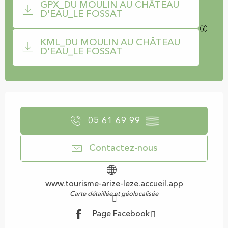
GPX_DU MOULIN AU CHÂTEAU
D'EAU_LE FOSSAT
SECTI
KML_DU MOULIN AU CHÂTEAU
D'EAU_LE FOSSAT
Ouverture et coordonnées
05 61 69 99
▒▒
Contactez-nous
www.tourisme-arize-leze.accueil.app
Carte détaillée et géolocalisée
Page Facebook