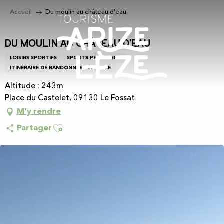
Aller
Accueil
Du moulin au château d'eau
au
contenu
principal
Du moulin au château d'eau
LOISIRS SPORTIFS
SPORTS PÉDESTRES
ITINÉRAIRE DE RANDONNÉE PÉDESTRE
Altitude : 243m
Place du Castelet, 09130 Le Fossat
M'y rendre
Ajouter aux favoris
Partager