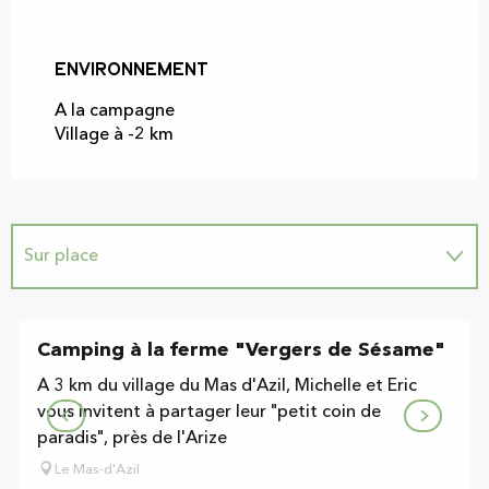
Environnement
Environnement
A la campagne
Village à -2 km
Sur place
Vend ses produits ici
Camping à la ferme "Vergers de Sésame"
A 3 km du village du Mas d'Azil, Michelle et Eric
vous invitent à partager leur "petit coin de
paradis", près de l'Arize
Le Mas-d'Azil