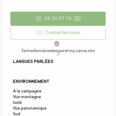
06 20 97 18
▒▒
Contactez-nous
fermedomainedemaurel.my.canva.site
Langues parlées
Langues parlées
Environnement
Environnement
A la campagne
Vue montagne
Isolé
Vue panoramique
Sud