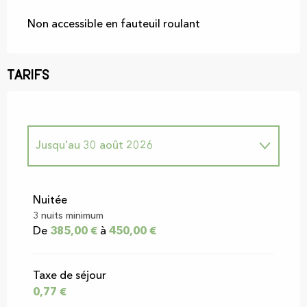
Non accessible en fauteuil roulant
Tarifs
Jusqu'au
30 août 2026
Du
1 janvier 2026
au
30 avril 2026
Nuitée
3 nuits minimum
Du
31 août 2026
au
21 décembre 2026
De
385,00 €
à
450,00 €
Du
22 décembre 2026
au
3 janvier 2027
Taxe de séjour
0,77 €