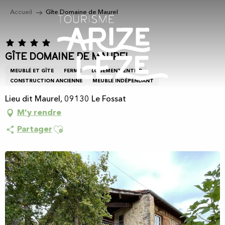
Aller
Accueil
Gîte Domaine de Maurel
au
contenu
principal
Gîte Domaine de Maurel
MEUBLÉ ET GÎTE
FERME
LOGEMENT ENTIER
CONSTRUCTION ANCIENNE
MEUBLÉ INDÉPENDANT
Lieu dit Maurel, 09130 Le Fossat
M'y rendre
Ajouter aux favoris
Partager