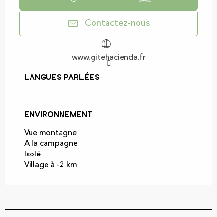
Contactez-nous
www.gitehacienda.fr
Langues parlées
Langues parlées
Environnement
Environnement
Vue montagne
A la campagne
Isolé
Village à -2 km