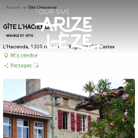
Aller
Accueil
Gîte L'Hacienda
au
contenu
principal
Gîte L'Hacienda
MEUBLÉ ET GÎTE
L'Hacienda, 1305 route du village, 09350 Castex
M'y rendre
Ajouter aux favoris
Partager