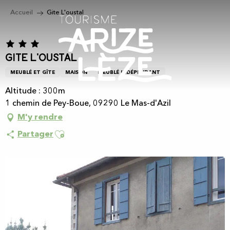
Aller
Accueil
Gite L'oustal
au
contenu
principal
Gite L'oustal
MEUBLÉ ET GÎTE
MAISON
MEUBLÉ INDÉPENDANT
Altitude : 300m
1 chemin de Pey-Boue, 09290 Le Mas-d'Azil
M'y rendre
Ajouter aux favoris
Partager