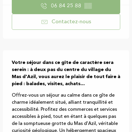
06 84 25 88
▒▒
Contactez-nous
Description
Votre séjour dans ce gîte de caractère sera 
serein : à deux pas du centre du village du 
Mas d'Azil, vous aurez le plaisir de tout faire à 
pied : balades, visites, achats...
Offrez-vous un séjour au calme dans ce gîte de 
charme idéalement situé, alliant tranquillité et 
accessibilité. Profitez des commerces et services 
accessibles à pied, tout en étant à quelques pas 
de la somptueuse grotte du Mas d'Azil, véritable 
curiosité géologique. Un hébergement spacieux 