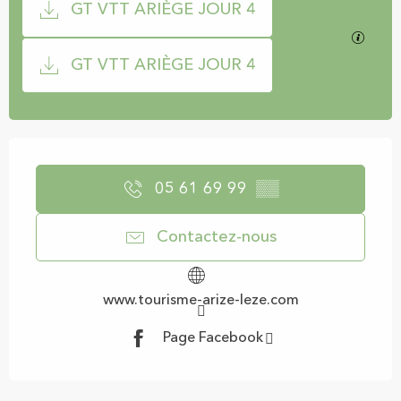
GT VTT ARIÈGE JOUR 4
SECTI
GT VTT ARIÈGE JOUR 4
Ouverture et coordonnées
05 61 69 99
▒▒
Contactez-nous
www.tourisme-arize-leze.com
Page Facebook