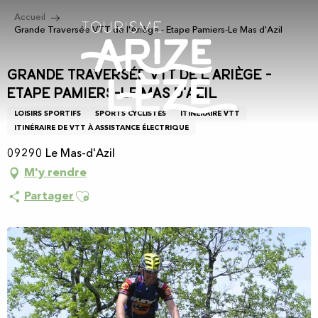
Aller
Accueil
au
Grande Traversée VTT de l'Ariège - Etape Pamiers-Le Mas d'Azil
contenu
principal
Grande Traversée VTT de l'Ariège -
Etape Pamiers-Le Mas d'Azil
LOISIRS SPORTIFS
SPORTS CYCLISTES
ITINÉRAIRE VTT
ITINÉRAIRE DE VTT À ASSISTANCE ÉLECTRIQUE
09290 Le Mas-d'Azil
M'y rendre
Ajouter aux favoris
Partager