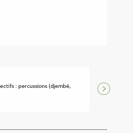
Création ch
ectifs : percussions (djembé,
Danser, créer,
Le Fossat