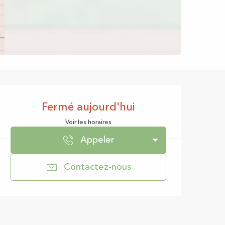
Ouverture et coor
Fermé aujourd'hui
Voir les horaires
Appeler
Contactez-nous