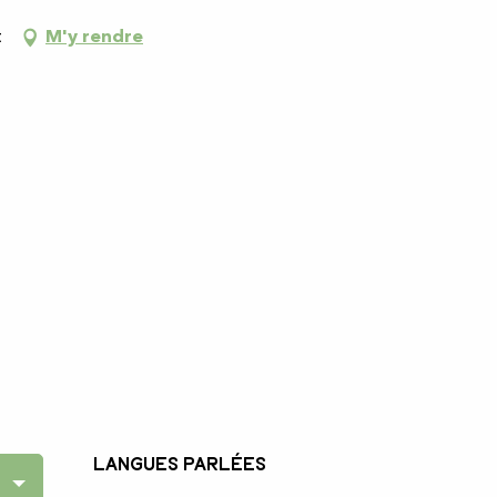
t
M'y rendre
Langues parlées
Langues parlées