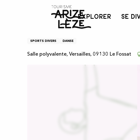
Aller
Accueil
Gymnastique douce
au
EXPLORER
SE DI
contenu
principal
Gymnastique douce
SPORTS DIVERS
DANSE
Salle polyvalente, Versailles, 09130 Le Fossat