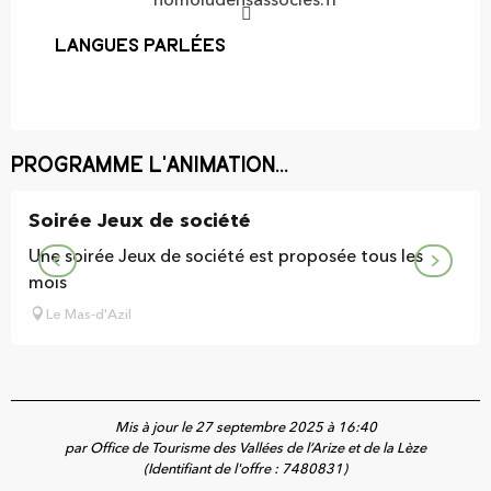
homoludensassocies.fr
Langues parlées
Langues parlées
Programme l'animation...
Soirée Jeux de société
Une soirée Jeux de société est proposée tous les
mois
Le Mas-d'Azil
Mis à jour le 27 septembre 2025 à 16:40
par Office de Tourisme des Vallées de l’Arize et de la Lèze
(Identifiant de l'offre :
7480831
)