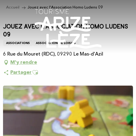
Aller
Accueil
Jouez avec l'Association Homo Ludens 09
au
contenu
principal
Jouez avec l'Association Homo Ludens
09
ASSOCIATIONS
ASSOCIATION DE LOISIRS
6 Rue du Mouret (RDC), 09290 Le Mas-d'Azil
M'y rendre
Ajouter aux favoris
Partager