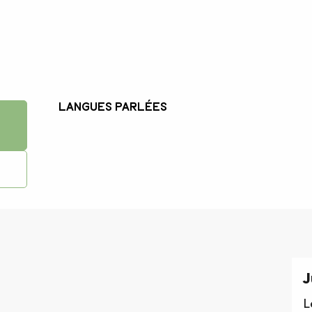
Langues parlées
Langues parlées
J
L