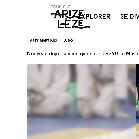
Aller
Accueil
Judo
au
EXPLORER
SE DI
contenu
principal
Judo
ARTS MARTIAUX
JUDO
Nouveau dojo - ancien gymnase, 09290 Le Mas-d