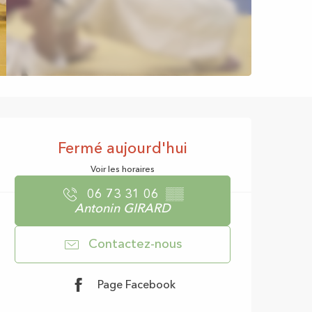
Ouverture et coor
Fermé aujourd'hui
Voir les horaires
06 73 31 06
▒▒
Antonin GIRARD
Contactez-nous
Page Facebook