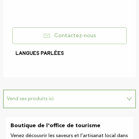
Contactez-nous
Langues parlées
Langues parlées
Vend ses produits ici
Suggestion à proximité...
Boutique de l'office de tourisme
Est une étape de ...
Venez découvrir les saveurs et l'artisanat local dans