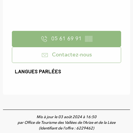
05 61 69 91
▒▒
Contactez-nous
Langues parlées
Langues parlées
Mis à jour le 03 août 2024 à 16:50
par Office de Tourisme des Vallées de l’Arize et de la Lèze
(Identifiant de l'offre :
6229462
)