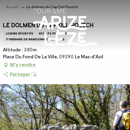
Aller
Accueil
Le dolmen du Cap Del Pouech
au
contenu
principal
Le dolmen du Cap Del Pouech
LOISIRS SPORTIFS
SPORTS PÉDESTRES
ITINÉRAIRE DE RANDONNÉE PÉDESTRE
Altitude : 280m
Place Du Fond De La Ville, 09290 Le Mas-d'Azil
M'y rendre
Ajouter aux favoris
Partager