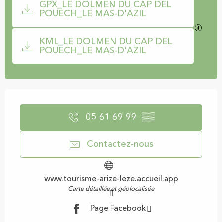
GPX_LE DOLMEN DU CAP DEL
POUECH_LE MAS-D'AZIL
SECTI
KML_LE DOLMEN DU CAP DEL
POUECH_LE MAS-D'AZIL
Ouverture et coordonnées
05 61 69 99
▒▒
Contactez-nous
www.tourisme-arize-leze.accueil.app
Carte détaillée et géolocalisée
Page Facebook