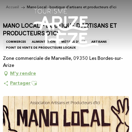
Aller
Accueil
Mano Local - boutique d'artisans et producteurs d'ici
au
contenu
principal
Mano Local - boutique d'artisans et
producteurs d'ici
COMMERCES
ALIMENTATION
MÉTIERS D’ART
ARTISANS
POINT DE VENTE DE PRODUCTEURS LOCAUX
Zone commerciale de Marveille, 09350 Les Bordes-sur-
Arize
M'y rendre
Ajouter aux favoris
Partager