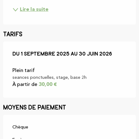
Lire la suite
Tarifs
Du
Du
1 septembre 2025
1 septembre 2025
au
au
30 juin 2026
30 juin 2026
Plein tarif
seances ponctuelles, stage, base 2h
À partir de
30,00 €
Moyens de paiement
Chèque