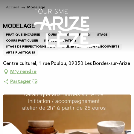
Aller
Accueil
Modelage
au
contenu
principal
Modelage
PRATIQUE ENCADRÉE
COURS
MATÉRIEL FOURNI
STAGE
COURS PARTICULIER
STAGE D'INITIATION
STAGE DE PERFECTIONNEMENT
ATELIER / INITIATION / DÉCOUVERTE
ARTS PLASTIQUES
Centre culturel, 1 rue Poulou, 09350 Les Bordes-sur-Arize
M'y rendre
Ajouter aux favoris
Partager