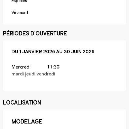
Espèces
Virement
Périodes d'ouverture
Du
Du
1 janvier 2026
1 janvier 2026
au
au
30 juin 2026
30 juin 2026
Mercredi
11:30
mardi jeudi vendredi
Localisation
Modelage