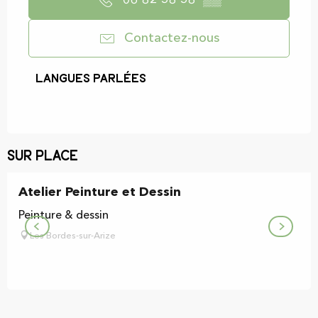
06 82 58 58
▒▒
Contactez-nous
Langues parlées
Langues parlées
Sur place
Atelier Peinture et Dessin
Peinture & dessin
Les Bordes-sur-Arize