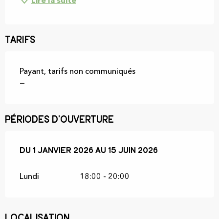
Lire la suite
Tarifs
Payant, tarifs non communiqués
—
Périodes d'ouverture
Du
Du
1 janvier 2026
1 janvier 2026
au
au
15 juin 2026
15 juin 2026
Lundi
18:00 - 20:00
Localisation