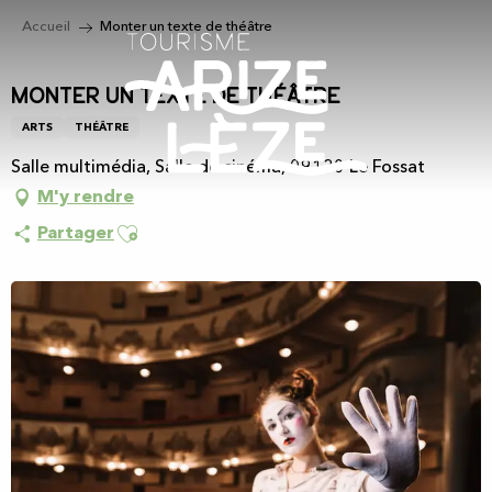
Aller
Accueil
Monter un texte de théâtre
au
contenu
principal
Monter un texte de théâtre
ARTS
THÉÂTRE
Salle multimédia, Salle de cinéma, 09130 Le Fossat
M'y rendre
Ajouter aux favoris
Partager