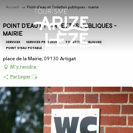
Aller
Accueil
Point d'eau et Toilettes publiques - mairie
au
contenu
principal
Point d'eau et Toilettes publiques -
mairie
SERVICES
SERVICES PRATIQUES
TOILETTES PUBLIQUES
POINT D'EAU POTABLE
place de la Mairie, 09130 Artigat
M'y rendre
Ajouter aux favoris
Partager