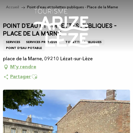
Aller
Accueil
Point d'eau et toilettes publiques - Place de la Marne
au
contenu
principal
Point d'eau et toilettes publiques -
Place de la Marne
SERVICES
SERVICES PRATIQUES
TOILETTES PUBLIQUES
POINT D'EAU POTABLE
place de la Marne, 09210 Lézat-sur-Lèze
M'y rendre
Ajouter aux favoris
Partager