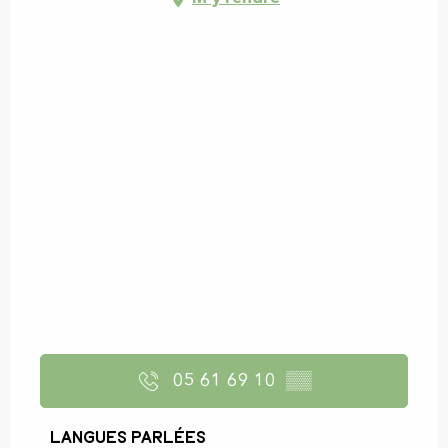
05 61 69 10
▒▒
Langues parlées
Langues parlées