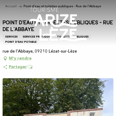
Aller
Accueil
Point d'eau et toilettes publiques - Rue de l'Abbaye
au
contenu
principal
Point d'eau et toilettes publiques - Rue
de l'Abbaye
SERVICES
SERVICES PRATIQUES
TOILETTES PUBLIQUES
POINT D'EAU POTABLE
rue de l'Abbaye, 09210 Lézat-sur-Lèze
M'y rendre
Ajouter aux favoris
Partager