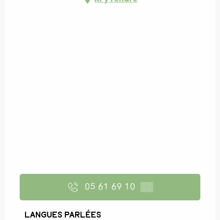
05 61 69 10
▒▒
Langues parlées
Langues parlées