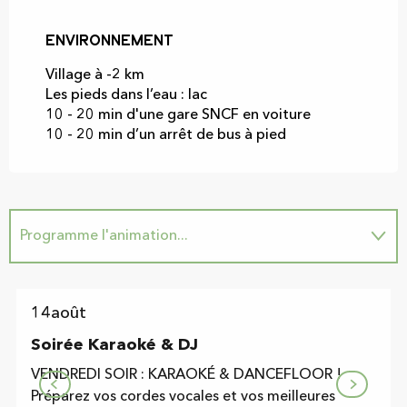
Environnement
Environnement
Village à -2 km
Les pieds dans l’eau : lac
10 - 20 min d'une gare SNCF en voiture
10 - 20 min d’un arrêt de bus à pied
Programme l'animation...
Sur place
14
août
Soirée Karaoké & DJ
VENDREDI SOIR : KARAOKÉ & DANCEFLOOR !
Préparez vos cordes vocales et vos meilleures