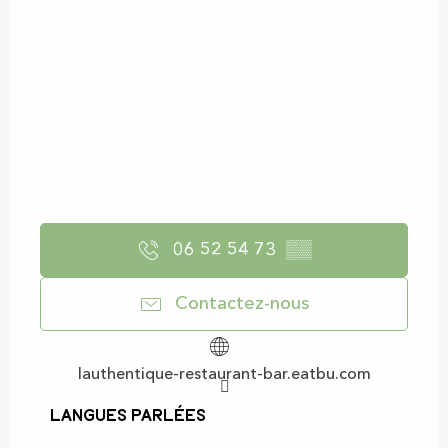
06 52 54 73
▒▒
Contactez-nous
lauthentique-restaurant-bar.eatbu.com
Langues parlées
Langues parlées