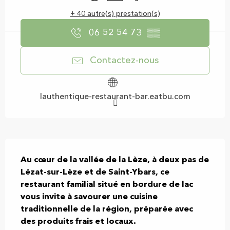
+ 40 autre(s) prestation(s)
06 52 54 73
▒▒
Contactez-nous
lauthentique-restaurant-bar.eatbu.com
Description
Au cœur de la vallée de la Lèze, à deux pas de 
Lézat-sur-Lèze et de Saint-Ybars, ce 
restaurant familial situé en bordure de lac 
vous invite à savourer une cuisine 
traditionnelle de la région, préparée avec 
des produits frais et locaux.