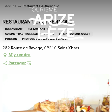
Aller
Accueil
Restaurant L'Authentique
au
contenu
principal
Restaurant L'Authentique
RESTAURANT
RESTAURANT TRADITIONNEL
CUISINE TRADITIONNELLE FRANÇAISE
CUISINE DU SUD-OUEST
POISSON
PROPOSE DES PLATS FAITS MAISON
289 Route de Ravage, 09210 Saint-Ybars
M'y rendre
Ajouter aux favoris
Partager