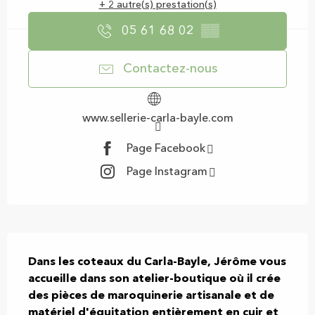
+ 2 autre(s) prestation(s)
05 61 68 02
▒▒
Contactez-nous
www.sellerie-carla-bayle.com
Page Facebook
Page Instagram
Description
Dans les coteaux du Carla-Bayle, Jérôme vous 
accueille dans son atelier-boutique où il crée 
des pièces de maroquinerie artisanale et de 
matériel d'équitation entièrement en cuir et 