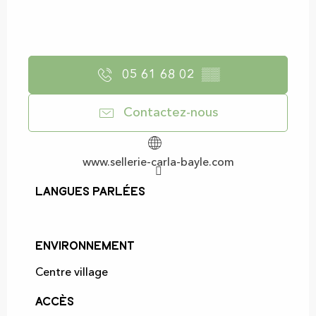
05 61 68 02
▒▒
Contactez-nous
www.sellerie-carla-bayle.com
Langues parlées
Langues parlées
Environnement
Environnement
Centre village
Accès
Accès