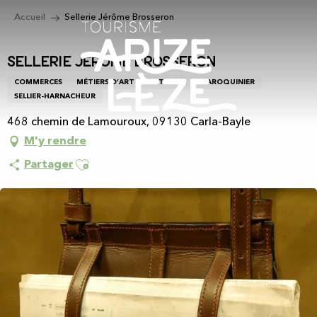
Aller
Accueil
Sellerie Jérôme Brosseron
au
contenu
principal
Sellerie Jérôme Brosseron
COMMERCES
MÉTIERS D’ART
ARTISANS
MAROQUINIER
SELLIER-HARNACHEUR
468 chemin de Lamouroux, 09130 Carla-Bayle
M'y rendre
Ajouter aux favoris
Partager