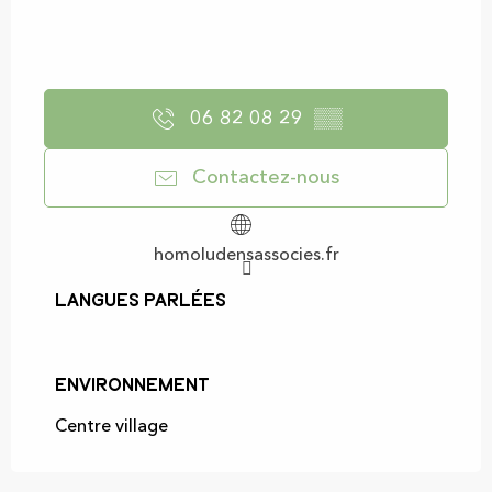
06 82 08 29
▒▒
Contactez-nous
homoludensassocies.fr
Langues parlées
Langues parlées
Environnement
Environnement
Centre village