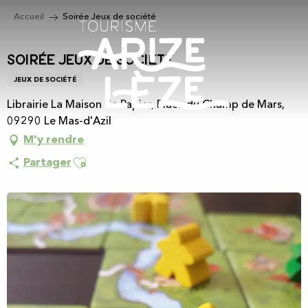
Aller
Accueil
Soirée Jeux de société
au
contenu
principal
Soirée Jeux de société
JEUX DE SOCIÉTÉ
Librairie La Maison de Papier, Place du Champ de Mars,
09290 Le Mas-d'Azil
M'y rendre
Ajouter aux favoris
Partager