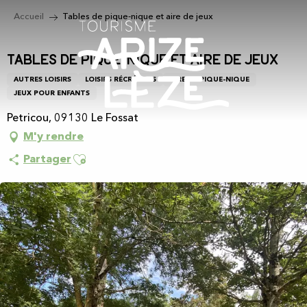
Aller
Accueil
Tables de pique-nique et aire de jeux
au
contenu
principal
Tables de pique-nique et aire de jeux
AUTRES LOISIRS
LOISIRS RÉCRÉATIFS
AIRE DE PIQUE-NIQUE
JEUX POUR ENFANTS
Petricou, 09130 Le Fossat
M'y rendre
Ajouter aux favoris
Partager