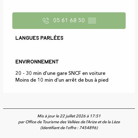
05 61 68 50
▒▒
Langues parlées
Langues parlées
Environnement
Environnement
20 - 30 min d'une gare SNCF en voiture
Moins de 10 min d’un arrêt de bus à pied
Mis à jour le 22 juillet 2026 à 17:51
par Office de Tourisme des Vallées de l’Arize et de la Lèze
(Identifiant de l'offre :
7454896
)