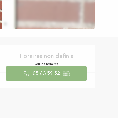
Ouverture et coor
Horaires non définis
Voir les horaires
05 63 59 52
▒▒