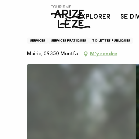
Aller
Accueil
Toilettes publiques - mairie
au
EXPLORER
SE DI
contenu
principal
Toilettes publiques - ma
SERVICES
SERVICES PRATIQUES
TOILETTES PUBLIQUES
Mairie, 09350 Montfa
M'y rendre