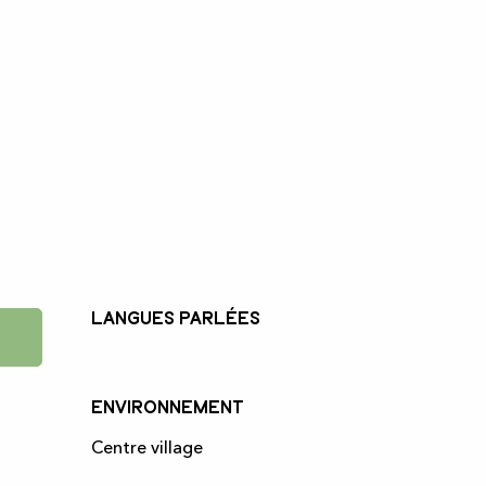
Langues parlées
Langues parlées
Environnement
Environnement
Centre village