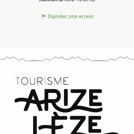
(Identifiant de l'offre :
7298770
)
Signaler une erreur