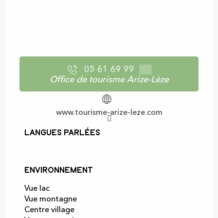
05 61 69 99
▒▒
Office de tourisme Arize-Lèze
www.tourisme-arize-leze.com
Langues parlées
Langues parlées
Environnement
Environnement
Vue lac
Vue montagne
Centre village