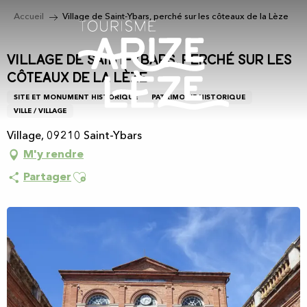
Aller
Accueil
Village de Saint-Ybars, perché sur les côteaux de la Lèze
au
contenu
principal
Village de Saint-Ybars, perché sur les
côteaux de la Lèze
SITE ET MONUMENT HISTORIQUE
PATRIMOINE HISTORIQUE
VILLE / VILLAGE
Village, 09210 Saint-Ybars
M'y rendre
Ajouter aux favoris
Partager