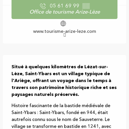
05 61 69 99
▒▒
Office de tourisme Arize-Lèze
www.tourisme-arize-leze.com
Description
Situé à quelques kilomètres de Lézat-sur-
Lèze, Saint-Ybars est un village typique de 
l'Ariège, offrant un voyage dans le temps à 
travers son patrimoine historique riche et ses 
paysages naturels préservés.
Histoire fascinante de la bastide médiévale de 
Saint-Ybars : Saint-Ybars, fondé en 944, était 
autrefois connu sous le nom de Sauveterre. Le 
village se transforme en bastide en 1241, avec 