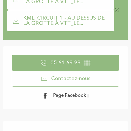
LA GROTTE À VTT_LE...
SECTI
KML_CIRCUIT 1 - AU DESSUS DE
LA GROTTE À VTT_LE...
Ouverture et coordonnées
05 61 69 99
▒▒
Contactez-nous
Page Facebook
Description