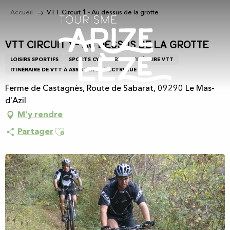
Aller
Accueil
VTT Circuit 1 - Au dessus de la grotte
au
contenu
principal
VTT Circuit 1 - Au dessus de la grotte
LOISIRS SPORTIFS
SPORTS CYCLISTES
ITINÉRAIRE VTT
ITINÉRAIRE DE VTT À ASSISTANCE ÉLECTRIQUE
Ferme de Castagnès, Route de Sabarat, 09290 Le Mas-
d'Azil
M'y rendre
Ajouter aux favoris
Partager