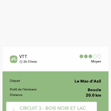
VTT
Moyen
2h 30min
Informations pratiques
Départ
Le Mas-d'Azil
Profil de l’itinéraire
Boucle
Distance
20.0 km
Documentation
CIRCUIT 3 - BOIS NOIR ET LAC