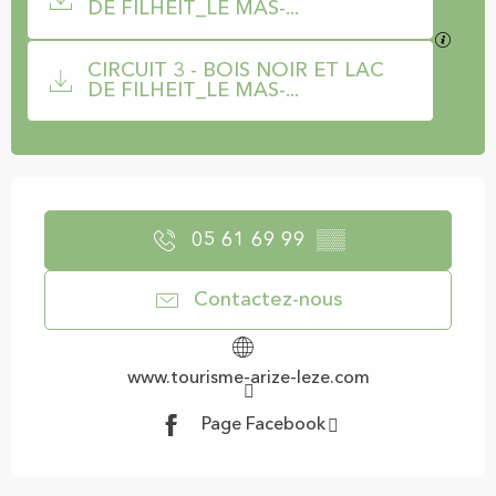
DE FILHEIT_LE MAS-...
SECTI
CIRCUIT 3 - BOIS NOIR ET LAC
DE FILHEIT_LE MAS-...
Ouverture et coordonnées
05 61 69 99
▒▒
Contactez-nous
www.tourisme-arize-leze.com
Page Facebook