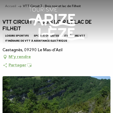
Aller
Accueil
VTT Circuit 3 - Bois noir et lac de Filheit
au
contenu
principal
VTT Circuit 3 - Bois noir et lac de
Filheit
LOISIRS SPORTIFS
SPORTS CYCLISTES
ITINÉRAIRE VTT
ITINÉRAIRE DE VTT À ASSISTANCE ÉLECTRIQUE
Castagnès, 09290 Le Mas-d'Azil
M'y rendre
Ajouter aux favoris
Partager