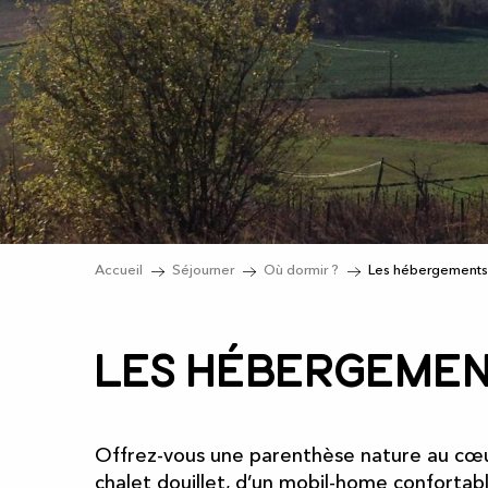
Accueil
Séjourner
Où dormir ?
Les hébergements d
Les hébergement
Offrez-vous une parenthèse nature au cœur 
chalet douillet, d’un mobil-home confortab