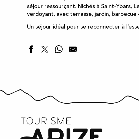
séjour ressourçant. Nichés à Saint‑Ybars, L
verdoyant, avec terrasse, jardin, barbecue
Un séjour idéal pour se reconnecter à l’esse
Chalet "Estive" à la ferme Cosméane
Chalet L'Achillée
Mobil'homes de Castel Pouzouilh
Chalet L'Aster des Pyrénées
Pimpante Roulotte Circus
Chalet Le Rouge Coquelicot
Chalets de Laouzy - Parc résidentiel de Loisirs
Chalet de Couly
Chalet Le Bleu Azur
Chalet L'Iris des Pyrénées
Chalet Le Lis des Pyrénées