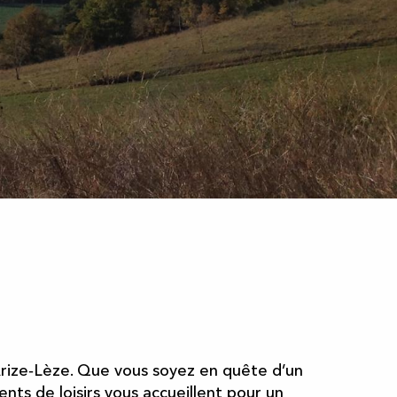
er aux favoris
’Arize‑Lèze. Que vous soyez en quête d’un
ts de loisirs vous accueillent pour un